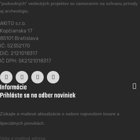
“podvodných” vedeckých projektov so zameraním na ochranu prírody
aj archeológiu.
AKITO s.r.o.
Kopčianska 17
85101 Bratislava
IČ: 52352170
DIČ: 2121018317
IČ DPH: SK2121018317

Informácie
Prihláste sa na odber noviniek
Získajte e-mailové aktualizácie o našom najnovšom tovare a
špeciálnych ponukách.