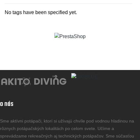
No tags have been specified yet.
o nás
Sme aktívni potápači, ktorí si užívajú chvíle pod vodnou hladinou na
rôznych potápačských lokalitách po celom svete. Učíme a
sprevádzame rekreačných aj technických potápačov. Sme súčasťou