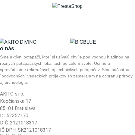
o nás
Sme aktívni potápači, ktorí si užívajú chvíle pod vodnou hladinou na
rôznych potápačských lokalitách po celom svete. Učíme a
sprevádzame rekreačných aj technických potápačov. Sme súčasťou
“podvodných” vedeckých projektov so zameraním na ochranu prírody
aj archeológiu.
AKITO s.r.o.
Kopčianska 17
85101 Bratislava
IČ: 52352170
DIČ: 2121018317
IČ DPH: SK2121018317