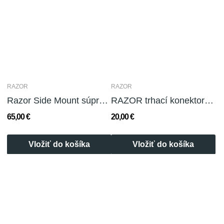
RAZOR
RAZOR
Razor Side Mount súprava na fľašu (80 cuf)
RAZOR trhací konektor + RAZOR Bolt Snap
65,00 €
20,00 €
Vložiť do košíka
Vložiť do košíka