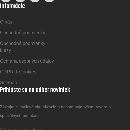
Informácie
O nás
Obchodné podmienky
Obchodné podmienky -
kurzy
Ochrana osobných údajov
GDPR & Cookies
Sitemap
Prihláste sa na odber noviniek
Získajte e-mailové aktualizácie o našom najnovšom tovare a
špeciálnych ponukách.