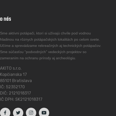
o nás
Sme aktívni potápači, ktorí si užívajú chvíle pod vodnou
hladinou na rôznych potápačských lokalitách po celom svete.
Učíme a sprevádzame rekreačných aj technických potápačov.
Sme súčasťou “podvodných” vedeckých projektov so
zameraním na ochranu prírody aj archeológiu.
AKITO s.r.o.
Kopčianska 17
85101 Bratislava
IČ: 52352170
DIČ: 2121018317
IČ DPH: SK2121018317