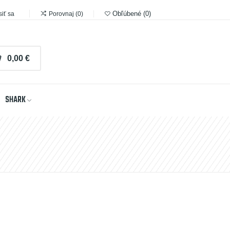
Obľúbené
0
siť sa
Porovnaj
0
0,00 €
SHARK