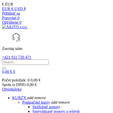
€
EUR
EUR €
USD $
Prihlásiť sa
Porovnaj
0
Obľúbené
0
Zavolaj nám:
+421 911 720 471
0,00 €
0
Počet položiek: 0
0,00 €
Spolu (s DPH)
0,00 €
Objednávka
KURZY
add
remove
Potápačské kurzy
add
remove
Skúšobné ponory
Sprevádzané ponory a refresh