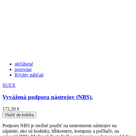
obľúbené
porovnaj
Rýchly náhľad
SUEX
Vyvážená podpora nástrojov (NBS).
172,20 €
Vložiť do košíka
Podporu NBS je možné použiť na umiestnenie nástrojov na
zápästie, ako sú hodinky, hĺbkomery, kompasy a počítače, na