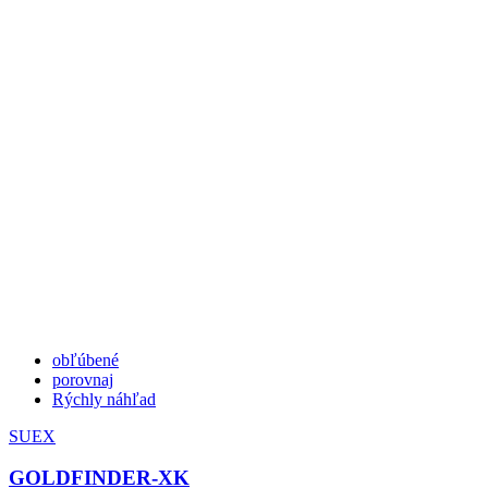
obľúbené
porovnaj
Rýchly náhľad
SUEX
GOLDFINDER-XK