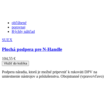
obľúbené
porovnaj
Rýchly náhľad
SUEX
Plochá podpera pre N-Handle
104,55 €
Vložiť do košíka
Podpera náradia, ktorú je možné pripevniť k rukoväti DPV na
umiestnenie nástrojov a príslušenstva. Obojstranné (vpravo/vľavo)