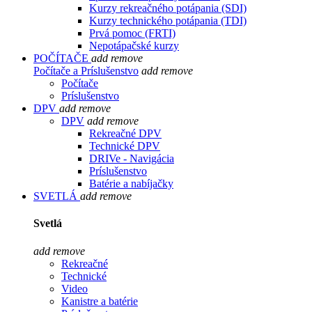
Kurzy rekreačného potápania (SDI)
Kurzy technického potápania (TDI)
Prvá pomoc (FRTI)
Nepotápačské kurzy
POČÍTAČE
add
remove
Počítače a Príslušenstvo
add
remove
Počítače
Príslušenstvo
DPV
add
remove
DPV
add
remove
Rekreačné DPV
Technické DPV
DRIVe - Navigácia
Príslušenstvo
Batérie a nabíjačky
SVETLÁ
add
remove
Svetlá
add
remove
Rekreačné
Technické
Video
Kanistre a batérie