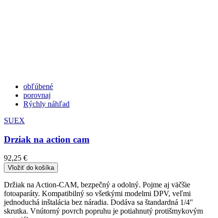
obľúbené
porovnaj
Rýchly náhľad
SUEX
Drziak na action cam
92,25 €
Vložiť do košíka
Držiak na Action-CAM, bezpečný a odolný. Pojme aj väčšie
fotoaparáty. Kompatibilný so všetkými modelmi DPV, veľmi
jednoduchá inštalácia bez náradia. Dodáva sa štandardná 1/4"
skrutka. Vnútorný povrch popruhu je potiahnutý protišmykovým