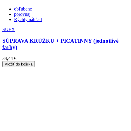
obľúbené
porovnaj
Rýchly náhľad
SUEX
SÚPRAVA KRÚŽKU + PICATINNY (jednotlivé
farby)
34,44 €
Vložiť do košíka