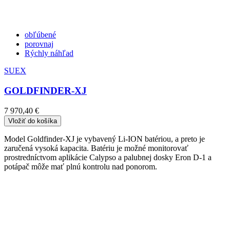
obľúbené
porovnaj
Rýchly náhľad
SUEX
GOLDFINDER-XJ
7 970,40 €
Vložiť do košíka
Model Goldfinder-XJ je vybavený Li-ION batériou, a preto je
zaručená vysoká kapacita. Batériu je možné monitorovať
prostredníctvom aplikácie Calypso a palubnej dosky Eron D-1 a
potápač môže mať plnú kontrolu nad ponorom.