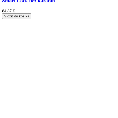
Smart Lock bez karabín
84,87 €
Vložiť do košíka