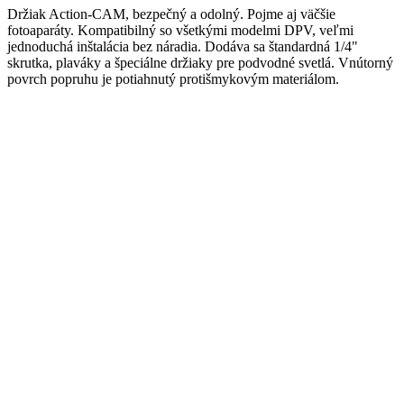
Držiak Action-CAM, bezpečný a odolný. Pojme aj väčšie
fotoaparáty. Kompatibilný so všetkými modelmi DPV, veľmi
jednoduchá inštalácia bez náradia. Dodáva sa štandardná 1/4"
skrutka, plaváky a špeciálne držiaky pre podvodné svetlá. Vnútorný
povrch popruhu je potiahnutý protišmykovým materiálom.