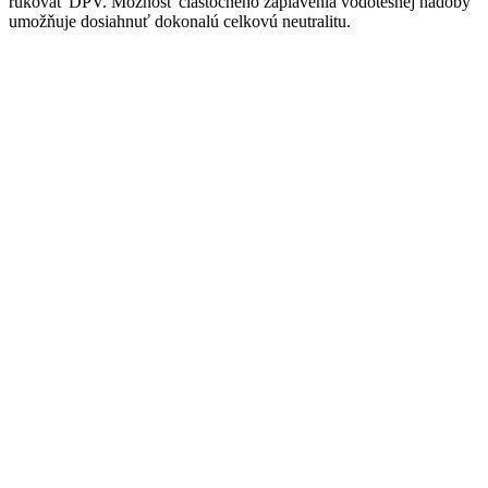
rukoväť DPV. Možnosť čiastočného zaplavenia vodotesnej nádoby
umožňuje dosiahnuť dokonalú celkovú neutralitu.