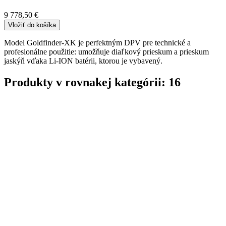
9 778,50 €
Vložiť do košíka
Model Goldfinder-XK je perfektným DPV pre technické a
profesionálne použitie: umožňuje diaľkový prieskum a prieskum
jaskýň vďaka Li-ION batérii, ktorou je vybavený.
Produkty v rovnakej kategórii: 16