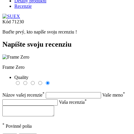
Detaily produktu
Recenzie
Kód
71230
Buďte prvý, kto napíše svoju recenziu !
Napíšte svoju recenziu
Frame Zero
Quality
*
*
Názov vašej recenzie
Vaše meno
*
Vaša recenzia
*
Povinné polia