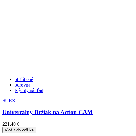
obľúbené
porovnaj
Rýchly náhľad
SUEX
Univerzálny Držiak na Action-CAM
221,40 €
Vložiť do košíka