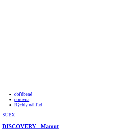
obľúbené
porovnaj
Rýchly náhľad
SUEX
DISCOVERY - Mamut