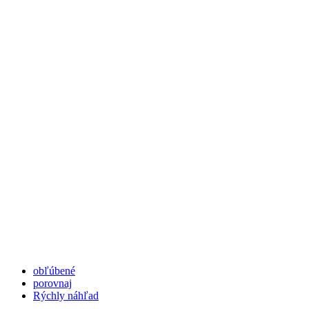
obľúbené
porovnaj
Rýchly náhľad