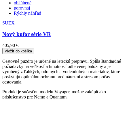
obľúbené
porovnaj
Rýchly náhľad
SUEX
Nový kufor série VR
405,90 €
Vložiť do košíka
Cestovné puzdro je určené na leteckú prepravu. Spĺňa štandardné
požiadavky na veľkosť a hmotnosť odbavenej batožiny a je
vyrobený z ľahkých, odolných a vodeodolných materiálov, ktoré
poskytujú optimálnu ochranu pred nárazmi a stresom počas
cestovania.
Produkt je súčasťou modelu Voyager, možné zakúpit ako
príslušenstvo pre Nemo a Quantum.