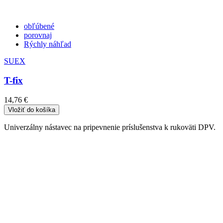
obľúbené
porovnaj
Rýchly náhľad
SUEX
T-fix
14,76 €
Vložiť do košíka
Univerzálny nástavec na pripevnenie príslušenstva k rukoväti DPV.