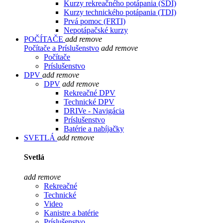
Kurzy rekreačného potápania (SDI)
Kurzy technického potápania (TDI)
Prvá pomoc (FRTI)
Nepotápačské kurzy
POČÍTAČE
add
remove
Počítače a Príslušenstvo
add
remove
Počítače
Príslušenstvo
DPV
add
remove
DPV
add
remove
Rekreačné DPV
Technické DPV
DRIVe - Navigácia
Príslušenstvo
Batérie a nabíjačky
SVETLÁ
add
remove
Svetlá
add
remove
Rekreačné
Technické
Video
Kanistre a batérie
Príslušenstvo