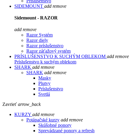
Príslušenstvo
SIDEMOUNT
add
remove
Sidemount - RAZOR
add
remove
Razor Systém
Razor diely
Razor príslušenstvo
Razor záťažový systém
PRÍSLUŠENSTVO K SUCHÝM OBLEKOM
add
remove
Príslušenstvo k suchým oblekom
SHARK
add
remove
SHARK
add
remove
Masky
Plutvy
Príslušenstvo
Svetlá
Zavrieť
arrow_back
KURZY
add
remove
Potápačské kurzy
add
remove
Skúšobné ponory
Sprevádzané ponory a refresh