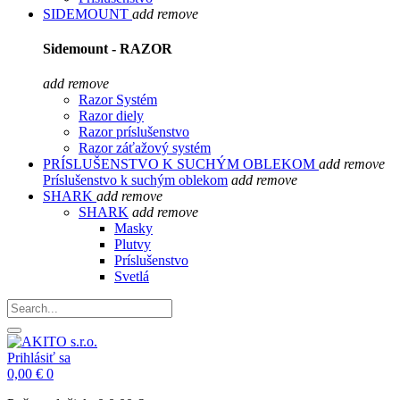
SIDEMOUNT
add
remove
Sidemount - RAZOR
add
remove
Razor Systém
Razor diely
Razor príslušenstvo
Razor záťažový systém
PRÍSLUŠENSTVO K SUCHÝM OBLEKOM
add
remove
Príslušenstvo k suchým oblekom
add
remove
SHARK
add
remove
SHARK
add
remove
Masky
Plutvy
Príslušenstvo
Svetlá
Prihlásiť sa
0,00 €
0