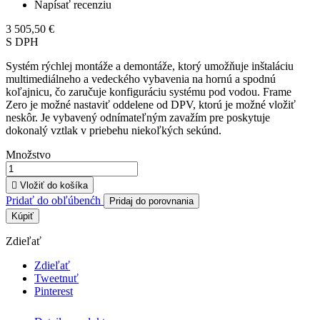
Napísať recenziu
3 505,50 €
S DPH
Systém rýchlej montáže a demontáže, ktorý umožňuje inštaláciu
multimediálneho a vedeckého vybavenia na hornú a spodnú
koľajnicu, čo zaručuje konfiguráciu systému pod vodou. Frame
Zero je možné nastaviť oddelene od DPV, ktorú je možné vložiť
neskôr. Je vybavený odnímateľným zavažím pre poskytuje
dokonalý vztlak v priebehu niekoľkých sekúnd.
Množstvo

Vložiť do košíka
Pridať do obľúbenćh
Pridaj do porovnania
Kúpiť
Zdieľať
Zdieľať
Tweetnuť
Pinterest